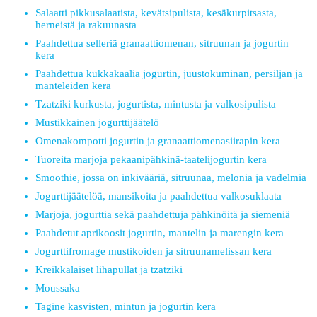
Salaatti pikkusalaatista, kevätsipulista, kesäkurpitsasta,
herneistä ja rakuunasta
Paahdettua selleriä granaattiomenan, sitruunan ja jogurtin
kera
Paahdettua kukkakaalia jogurtin, juustokuminan, persiljan ja
manteleiden kera
Tzatziki kurkusta, jogurtista, mintusta ja valkosipulista
Mustikkainen jogurttijäätelö
Omenakompotti jogurtin ja granaattiomenasiirapin kera
Tuoreita marjoja pekaanipähkinä-taatelijogurtin kera
Smoothie, jossa on inkivääriä, sitruunaa, melonia ja vadelmia
Jogurttijäätelöä, mansikoita ja paahdettua valkosuklaata
Marjoja, jogurttia sekä paahdettuja pähkinöitä ja siemeniä
Paahdetut aprikoosit jogurtin, mantelin ja marengin kera
Jogurttifromage mustikoiden ja sitruunamelissan kera
Kreikkalaiset lihapullat ja tzatziki
Moussaka
Tagine kasvisten, mintun ja jogurtin kera