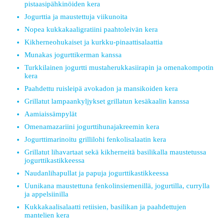
pistaasipähkinöiden kera
Jogurttia ja maustettuja viikunoita
Nopea kukkakaaligratiini paahtoleivän kera
Kikherneohukaiset ja kurkku-pinaattisalaattia
Munakas jogurttikerman kanssa
Turkkilainen jogurtti mustaherukkasiirapin ja omenakompotin
kera
Paahdettu ruisleipä avokadon ja mansikoiden kera
Grillatut lampaankyljykset grillatun kesäkaalin kanssa
Aamiaissämpylät
Omenamazariini jogurttihunajakreemin kera
Jogurttimarinoitu grillilohi fenkolisalaatin kera
Grillatut lihavartaat sekä kikherneitä basilikalla maustetussa
jogurttikastikkeessa
Naudanlihapullat ja papuja jogurttikastikkeessa
Uunikana maustettuna fenkolinsiemenillä, jogurtilla, currylla
ja appelsiinilla
Kukkakaalisalaatti retiisien, basilikan ja paahdettujen
mantelien kera