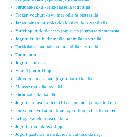
Sitruunakakku kreikkalaisella jogurtilla
Frozen yoghurt -levy marjoilla ja pistaasilla
Japanilainen juustokakku kirsikoilla ja vaniljalla
Yrttidippi turkkilaisesta jogurtista ja granaattiomenasta
Jogurttikulho kikherneillä, tahinilla ja yrteillä
Turkkilaiset aamiaismunat chilillä ja yrteillä
Tuorepuuro
Jogurttiskonssit
Vihreä jogurttidippi
Lämmin kanasalaatti jogurttikastikkeella
Mousse rapealla myslillä
Sitruunalisuke kalalle
Jogurttia mustikoiden, chia-siementen ja myslin kera
Smoothie avokadon, limetin, kurkun ja basilikan kera
Lettuja vadelmasoseen kera
Jogurtti-munakoiso-dippi
Jogurttijäätelöä mansikoiden, valkosuklaan ja