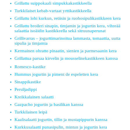
Grillattu suippokaali simpukkakastikkeella
Turkkilaiset kebab-vartaat yrttikastikkeella
Grillattu lohi kurkun, retiisin ja ruohosipulikastikkeen kera
Grillattu broileri sinapin, timjamin ja jogurtin kera, vihreää
salaattia isoäidin kastikkeella sekä sitruunaperunat
Grillivarras – jogurttimarinoitua lammasta, tomaattia, uutta
sipulia ja timjamia
Kermainen ohratto pinaatin, sienien ja parmesaanin kera
Grillattua parsaa kirvelin ja mousselinekastikkeen kanssa
Romesco-kastike
Hummus jogurtin ja piment de espeletten kera
Sinappikastike
Persiljadippi
Kreikkalainen salaatti
Gazpacho jogurtin ja basilikan kanssa
Turkkilainen leipä
Kaalisalaatti jogurtin, tillin ja mustapippurin kanssa
Kurkkusalaatti punasipulin, mintun ja jogurtin kera