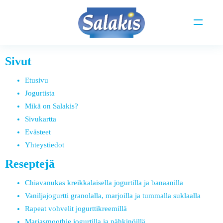
Sivut
Etusivu
Jogurtista
Mikä on Salakis?
Sivukartta
Evästeet
Yhteystiedot
Reseptejä
Chiavanukas kreikkalaisella jogurtilla ja banaanilla
Vaniljajogurtti granolalla, marjoilla ja tummalla suklaalla
Rapeat vohvelit jogurttikreemillä
Marjasmoothie jogurtilla ja pähkinöillä