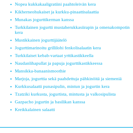
Nopea kukkakaaligratiini paahtoleivän kera
Kikherneohukaiset ja kurkku-pinaattisalaattia
Munakas jogurttikerman kanssa
Turkkilainen jogurtti mustaherukkasiirapin ja omenakompotin
kera
Mustikkainen jogurttijäätelö
Jogurttimarinoitu grillilohi fenkolisalaatin kera
Turkkilaiset kebab-vartaat yrttikastikkeella
Naudanlihapullat ja papuja jogurttikastikkeessa
Mansikka-banaanismoothie
Marjoja, jogurttia sekä paahdettuja pähkinöitä ja siemeniä
Kurkkusalaatti punasipulin, mintun ja jogurtin kera
Tzatziki kurkusta, jogurtista, mintusta ja valkosipulista
Gazpacho jogurtin ja basilikan kanssa
Kreikkalainen salaatti